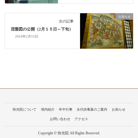
お知らせ
次の記事
涅槃図の公開（2月１５日～下旬）
2024年2月15日
快光院について
境内紹介
年中行事
永代供養墓のご案内
お知らせ
お問い合わせ
アクセス
Copyright © 快光院 All Rights Reserved.