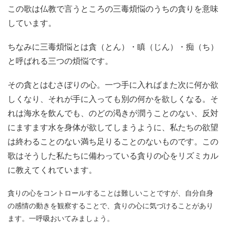
この歌は仏教で言うところの三毒煩悩のうちの貪りを意味
しています。
ちなみに三毒煩悩とは貪（とん）・瞋（じん）・痴（ち）
と呼ばれる三つの煩悩です。
その貪とはむさぼりの心。一つ手に入ればまた次に何か欲
しくなり、それが手に入っても別の何かを欲しくなる。そ
れは海水を飲んでも、のどの渇きが潤うことのない、反対
にますます水を身体が欲してしまうように、私たちの欲望
は終わることのない満ち足りることのないものです。この
歌はそうした私たちに備わっている貪りの心をリズミカル
に教えてくれています。
貪りの心をコントロールすることは難しいことですが、自分自身
の感情の動きを観察することで、貪りの心に気づけることがあり
ます。一呼吸おいてみましょう。